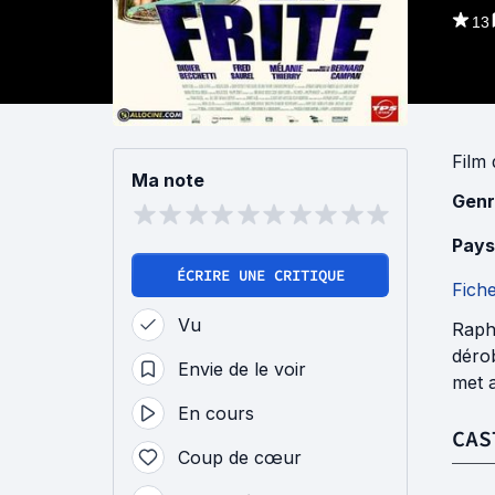
13
Film
Ma note
Genr
Pays
ÉCRIRE UNE CRITIQUE
Fich
Vu
Raph
déro
Envie de le voir
met a
En cours
CAS
Coup de cœur