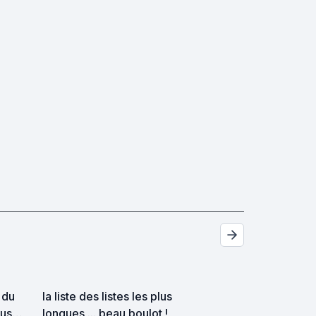
 du
la liste des listes les plus
vus
longues ... beau boulot !