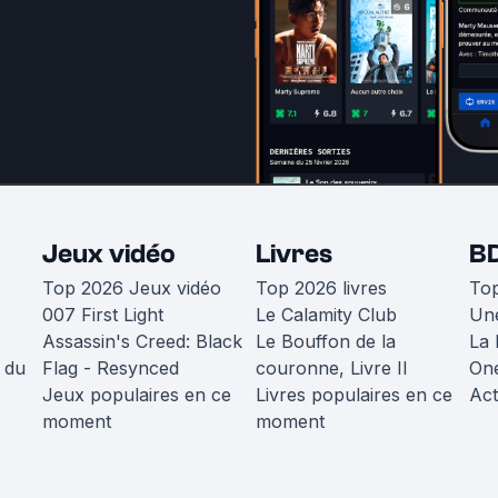
Jeux vidéo
Livres
B
Top 2026 Jeux vidéo
Top 2026 livres
To
007 First Light
Le Calamity Club
Une
Assassin's Creed: Black
Le Bouffon de la
La 
 du
Flag - Resynced
couronne, Livre II
One
Jeux populaires en ce
Livres populaires en ce
Act
moment
moment