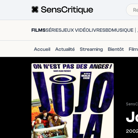
FILMS
SÉRIES
JEUX VIDÉO
LIVRES
BD
MUSIQUE
Accueil
Actualité
Streaming
Bientôt
Fil
SensCr
J
200