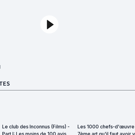
1
TES
Le club des Inconnus (Films) -
Les 1000 chefs-d'œuvre
Part I: Les moins de 100 avis
7ème art qu'il faut avoir 