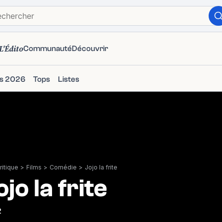
L'Édito
Communauté
Découvrir
ms 2026
Tops
Listes
itique
>
Films
>
Comédie
>
Jojo la frite
ojo la frite
2