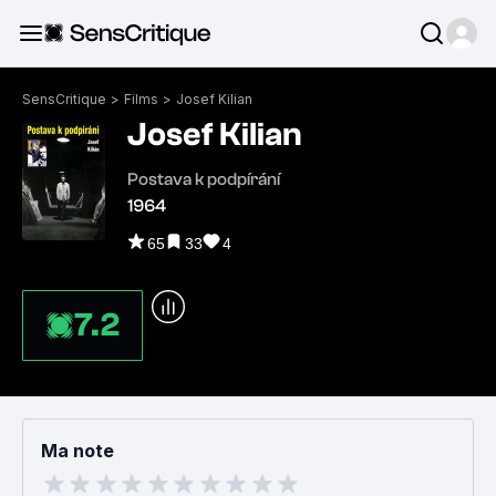
SensCritique
>
Films
>
Josef Kilian
Josef Kilian
Postava k podpírání
1964
65
33
4
7.2
Ma note