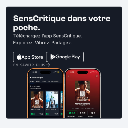
SensCritique dans votre
poche.
Téléchargez l’app SensCritique.
Explorez. Vibrez. Partagez.
EN SAVOIR PLUS