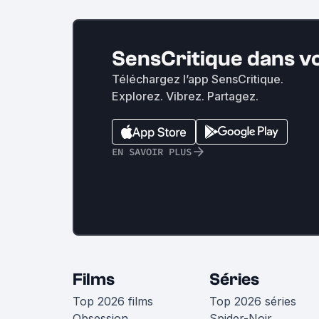
SensCritique dans v
Téléchargez l’app SensCritique.
Explorez. Vibrez. Partagez.
EN SAVOIR PLUS
Films
Séries
Top 2026 films
Top 2026 séries
Obsession
Spider-Noir