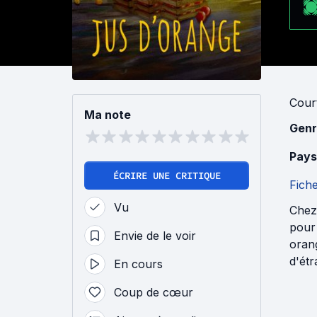
Cour
Ma note
Genr
Pays
ÉCRIRE UNE CRITIQUE
Fich
Vu
Chez 
pour 
Envie de le voir
orang
d'ét
En cours
Coup de cœur