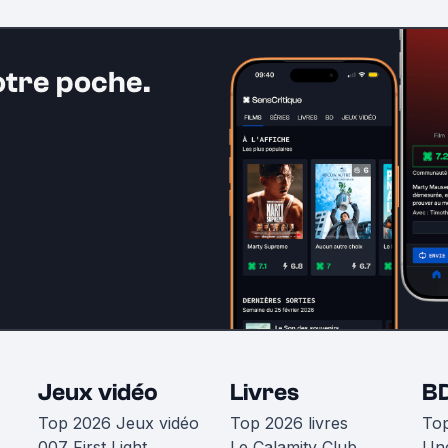
otre poche.
Jeux vidéo
Livres
B
Top 2026 Jeux vidéo
Top 2026 livres
To
007 First Light
Le Calamity Club
Une