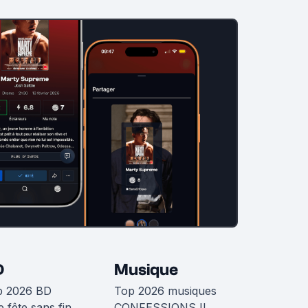
D
Musique
p 2026 BD
Top 2026 musiques
 fête sans fin
CONFESSIONS II