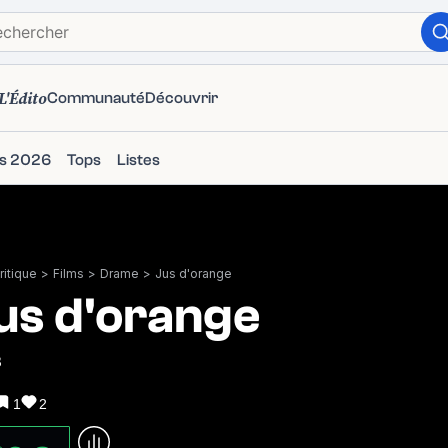
L'Édito
Communauté
Découvrir
ms 2026
Tops
Listes
itique
>
Films
>
Drame
>
Jus d'orange
us d'orange
3
1
2