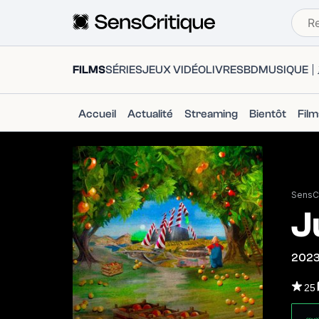
FILMS
SÉRIES
JEUX VIDÉO
LIVRES
BD
MUSIQUE
Accueil
Actualité
Streaming
Bientôt
Fil
SensCr
J
202
25