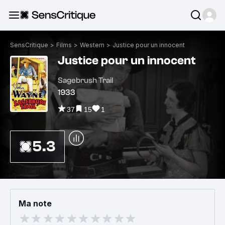
SensCritique
>
Films
>
Western
>
Justice pour un innocent
Justice pour un innocent
Sagebrush Trail
1933
37
15
1
5.3
Ma note