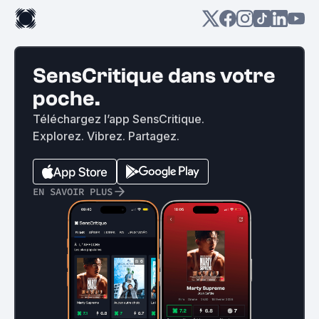
SensCritique dans votre
poche.
Téléchargez l’app SensCritique.
Explorez. Vibrez. Partagez.
EN SAVOIR PLUS