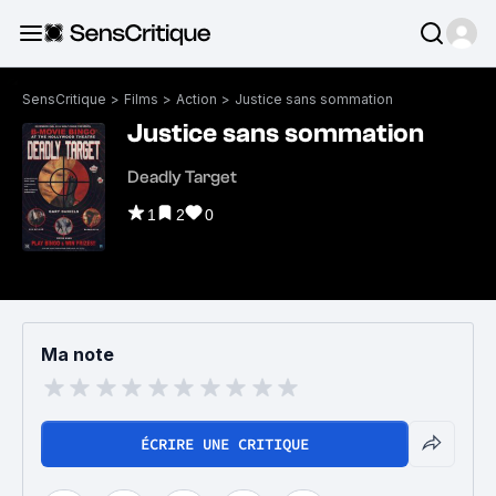
SensCritique
>
Films
>
Action
>
Justice sans sommation
Justice sans sommation
Deadly Target
1
2
0
Ma note
ÉCRIRE UNE CRITIQUE