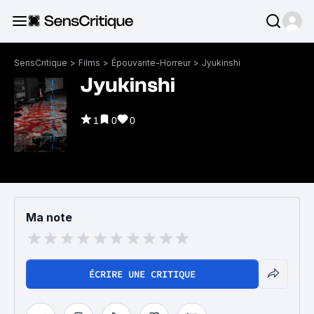
SensCritique
>
Films
>
Épouvante-Horreur
>
Jyukinshi
Jyukinshi
1
0
0
Ma note
ÉCRIRE UNE CRITIQUE