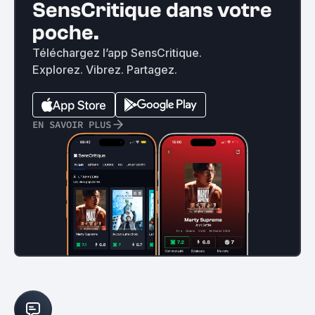
SensCritique dans votre
poche.
Téléchargez l’app SensCritique.
Explorez. Vibrez. Partagez.
EN SAVOIR PLUS