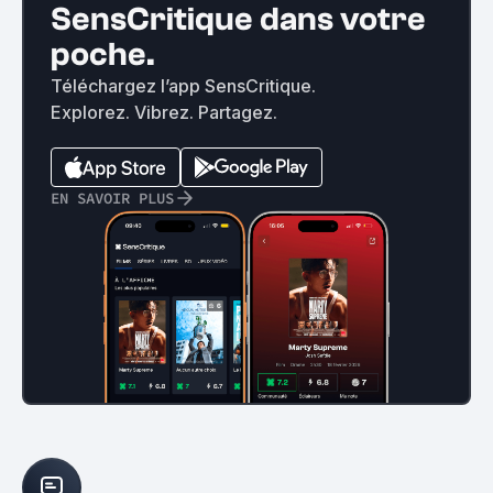
SensCritique dans votre
poche.
Téléchargez l’app SensCritique.
Explorez. Vibrez. Partagez.
EN SAVOIR PLUS