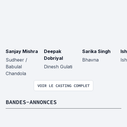
Sanjay Mishra
Deepak 
Sarika Singh
Is
Dobriyal
Sudheer / 
Bhavna
Is
Babulal 
Dinesh Gulati
Chandola
VOIR LE CASTING COMPLET
BANDES-ANNONCES