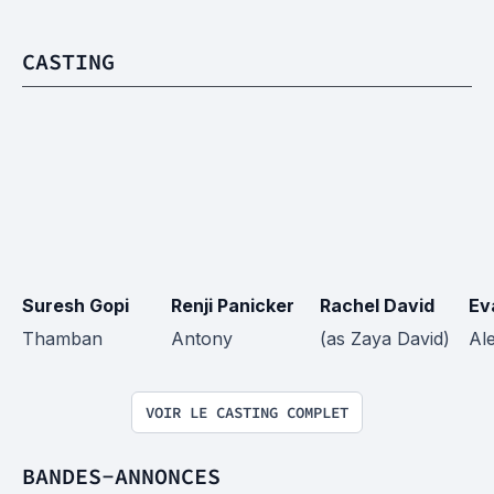
CASTING
Suresh Gopi
Renji Panicker
Rachel David
Ev
Thamban
Antony
(as Zaya David)
Al
VOIR LE CASTING COMPLET
BANDES-ANNONCES