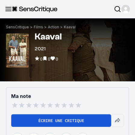
SensCritique
>
Films
>
Action
>
Kaaval
Kaaval
2021
0
0
0
Ma note
ÉCRIRE UNE CRITIQUE