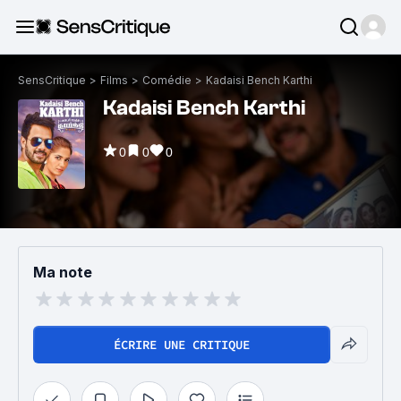
SensCritique
>
Films
>
Comédie
>
Kadaisi Bench Karthi
Kadaisi Bench Karthi
0
0
0
Ma note
ÉCRIRE UNE CRITIQUE