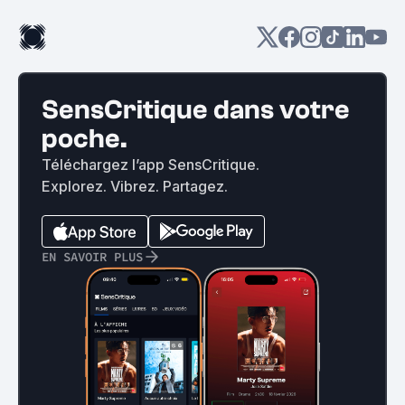
SensCritique dans votre
poche.
Téléchargez l’app SensCritique.
Explorez. Vibrez. Partagez.
EN SAVOIR PLUS