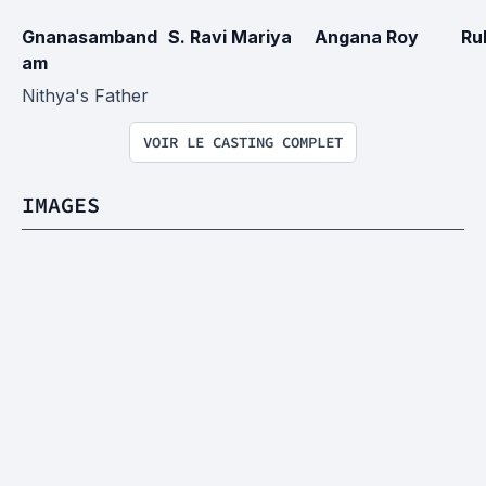
Gnanasamband
S. Ravi Mariya
Angana Roy
Ru
am
Nithya's Father
VOIR LE CASTING COMPLET
IMAGES