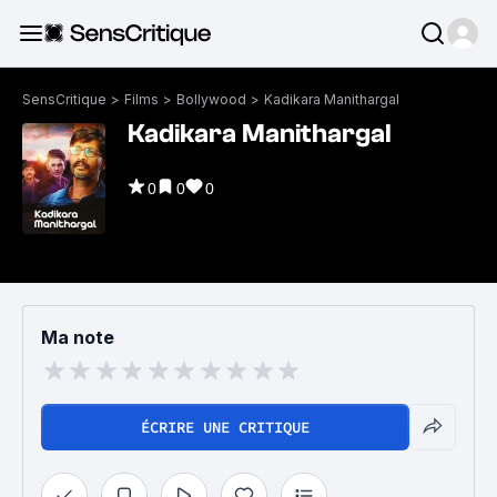
SensCritique
>
Films
>
Bollywood
>
Kadikara Manithargal
Kadikara Manithargal
0
0
0
Ma note
ÉCRIRE UNE CRITIQUE