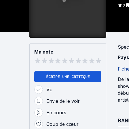
2
Spec
Ma note
Pays
Fich
ÉCRIRE UNE CRITIQUE
De la
show 
Vu
début
artist
Envie de le voir
En cours
BAN
Coup de cœur