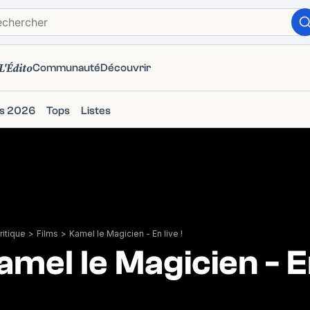
L'Édito
Communauté
Découvrir
ms 2026
Tops
Listes
itique
>
Films
>
Kamel le Magicien - En live !
amel le Magicien - En