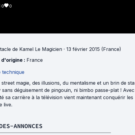
0
0
tacle
de
Kamel Le Magicien
· 13 février 2015 (France)
 d'origine :
France
e technique
 street magie, des illusions, du mentalisme et un brin de s
sans déguisement de pingouin, ni bimbo passe-plat ! Avec 
é sa carrière à la télévision vient maintenant conquérir le
e live.
DES-ANNONCES