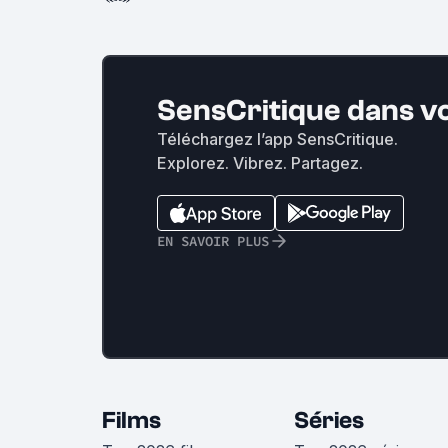
SensCritique dans v
Téléchargez l’app SensCritique.
Explorez. Vibrez. Partagez.
EN SAVOIR PLUS
Films
Séries