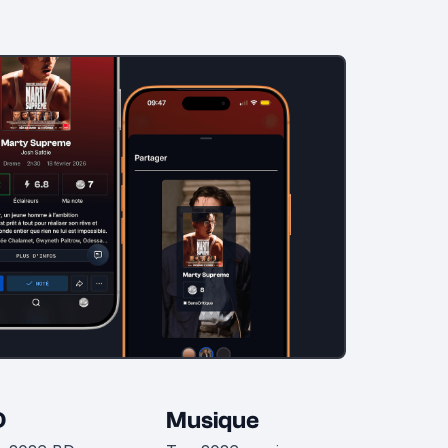
D
Musique