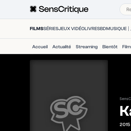
FILMS
SÉRIES
JEUX VIDÉO
LIVRES
BD
MUSIQUE
Accueil
Actualité
Streaming
Bientôt
Fil
SensCr
K
2015