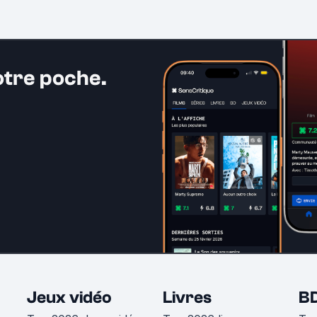
otre poche.
Jeux vidéo
Livres
B