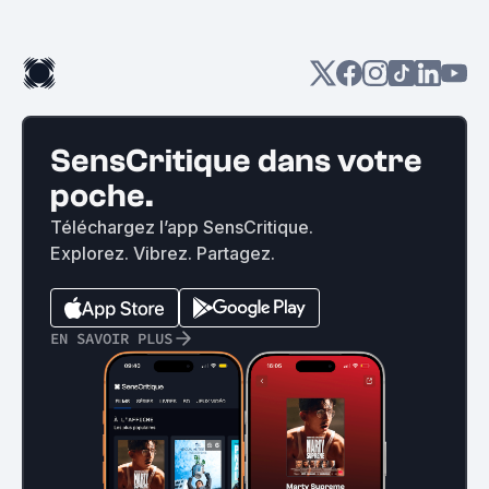
SensCritique dans votre
poche.
Téléchargez l’app SensCritique.
Explorez. Vibrez. Partagez.
EN SAVOIR PLUS