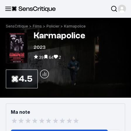
SensCritique
>
Films
>
Policier
>
Karmapolice
Karmapolice
2023
39
64
2
4.5
Ma note