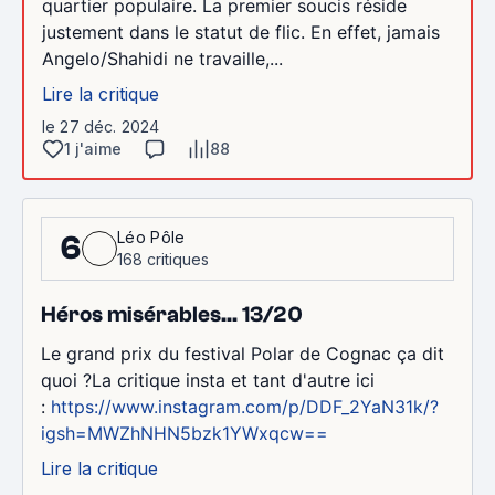
quartier populaire. La premier soucis réside
justement dans le statut de flic. En effet, jamais
Angelo/Shahidi ne travaille,...
Lire la critique
le 27 déc. 2024
1 j'aime
88
Léo Pôle
6
168 critiques
Héros misérables... 13/20
Le grand prix du festival Polar de Cognac ça dit
quoi ?La critique insta et tant d'autre ici
:
https://www.instagram.com/p/DDF_2YaN31k/?
igsh=MWZhNHN5bzk1YWxqcw==
Lire la critique