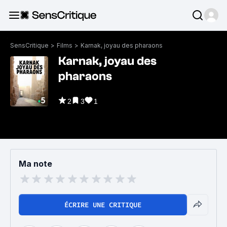
SensCritique
>
Films
>
Karnak, joyau des pharaons
Karnak, joyau des
pharaons
2
3
1
Ma note
ÉCRIRE UNE CRITIQUE