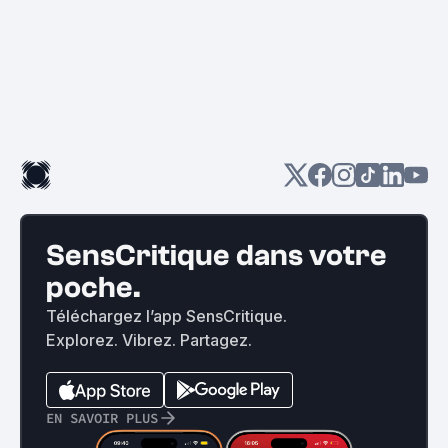
SensCritique dans votre
poche.
Téléchargez l’app SensCritique.
Explorez. Vibrez. Partagez.
EN SAVOIR PLUS