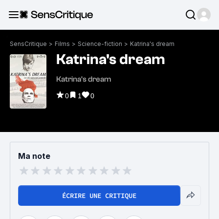
SensCritique
>
Films
>
Science-fiction
>
Katrina's dream
Katrina's dream
Katrina's dream
0
1
0
Ma note
ÉCRIRE UNE CRITIQUE