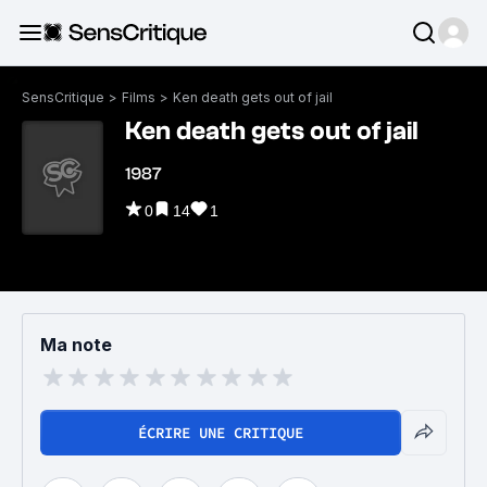
SensCritique
>
Films
>
Ken death gets out of jail
Ken death gets out of jail
1987
0
14
1
Ma note
ÉCRIRE UNE CRITIQUE