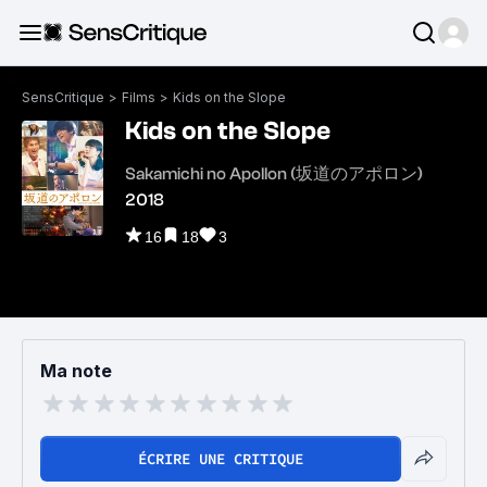
SensCritique
>
Films
>
Kids on the Slope
Kids on the Slope
Sakamichi no Apollon (坂道のアポロン)
2018
16
18
3
Ma note
ÉCRIRE UNE CRITIQUE