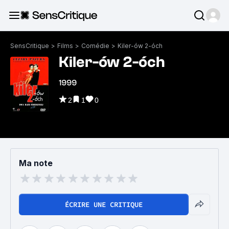
SensCritique
>
Films
>
Comédie
>
Kiler-ów 2-óch
Kiler-ów 2-óch
1999
2
1
0
Ma note
ÉCRIRE UNE CRITIQUE