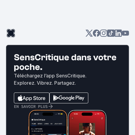
SensCritique dans votre
poche.
Téléchargez l’app SensCritique.
Explorez. Vibrez. Partagez.
EN SAVOIR PLUS