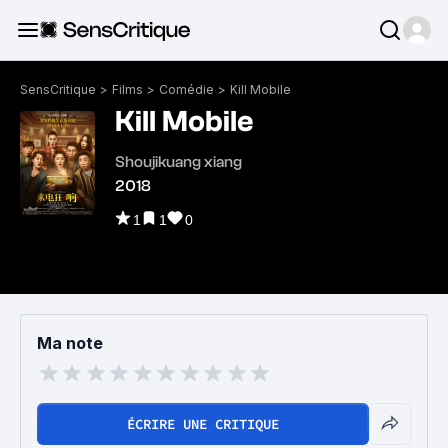
SensCritique
>
Films
>
Comédie
>
Kill Mobile
Kill Mobile
Shoujikuang xiang
2018
1
1
0
Ma note
ÉCRIRE UNE CRITIQUE