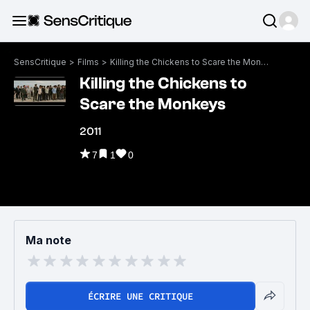
SensCritique
>
Films
>
Killing the Chickens to Scare the Monkeys
Killing the Chickens to
Scare the Monkeys
2011
7
1
0
Ma note
ÉCRIRE UNE CRITIQUE