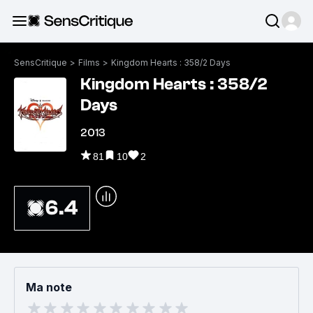
SensCritique
>
Films
>
Kingdom Hearts : 358/2 Days
Kingdom Hearts : 358/2
Days
2013
81
10
2
6.4
Ma note