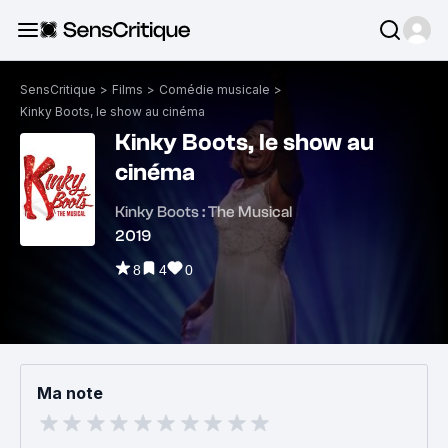
SensCritique
>
Films
>
Comédie musicale
>
Kinky Boots, le show au cinéma
Kinky Boots, le show au
cinéma
Kinky Boots : The Musical
2019
8
4
0
Ma note