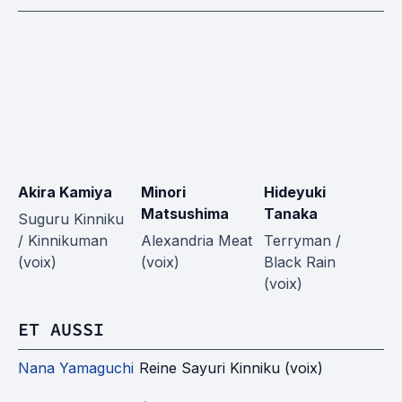
Akira Kamiya
Minori
Hideyuki
Da
Matsushima
Tanaka
Suguru Kinniku
Ro
/ Kinnikuman
Alexandria Meat
Terryman /
B
(voix)
(voix)
Black Rain
(v
(voix)
ET AUSSI
Nana Yamaguchi
Reine Sayuri Kinniku (voix)