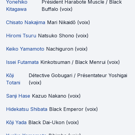
Yonehiko
Président Harabote Muscle / Black
Kitagawa
Buffalo (voix)
Chisato Nakajima
Mari Nikaidô (voix)
Hiromi Tsuru
Natsuko Shono (voix)
Keiko Yamamoto
Nachiguron (voix)
Issei Futamata
Kinkotsuman / Black Menrui (voix)
Kôji
Détective Gobugari / Présentateur Yoshigai
Totani
(voix)
Sanji Hase
Kazuo Nakano (voix)
Hidekatsu Shibata
Black Emperor (voix)
Kôji Yada
Black Dai-Ukon (voix)