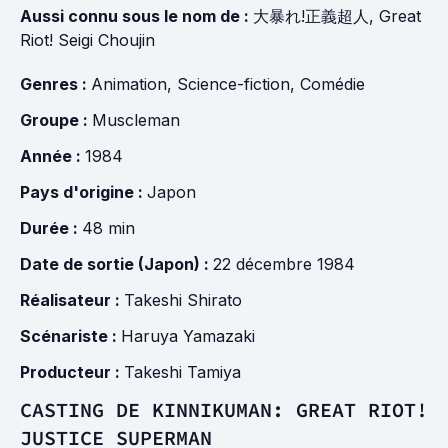
Aussi connu sous le nom de :
大暴れ!正義超人, Great
Riot! Seigi Choujin
Genres :
Animation
,
Science-fiction
,
Comédie
Groupe :
Muscleman
Année :
1984
Pays d'origine :
Japon
Durée :
48 min
Date de sortie (Japon) :
22 décembre 1984
Réalisateur :
Takeshi Shirato
Scénariste :
Haruya Yamazaki
Producteur :
Takeshi Tamiya
CASTING DE KINNIKUMAN: GREAT RIOT!
JUSTICE SUPERMAN