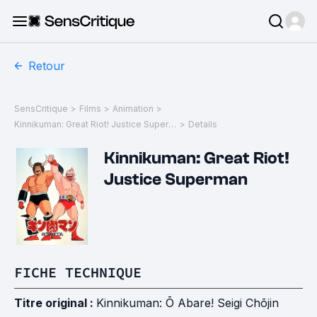
Retour
SensCritique
>
Films
>
Animation
>
Kinnikuman: Great Riot! Justice Superman
>
Details
Kinnikuman: Great Riot!
Justice Superman
FICHE TECHNIQUE
Titre original :
Kinnikuman: Ō Abare! Seigi Chōjin