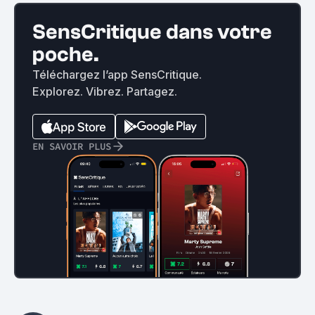
SensCritique dans votre
poche.
Téléchargez l’app SensCritique.
Explorez. Vibrez. Partagez.
EN SAVOIR PLUS