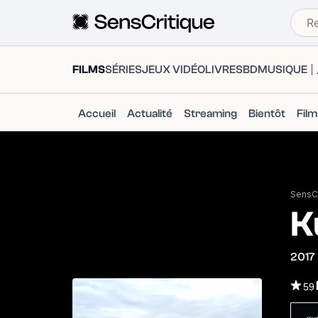
FILMS
SÉRIES
JEUX VIDÉO
LIVRES
BD
MUSIQUE
Accueil
Actualité
Streaming
Bientôt
Fil
SensCr
K
2017
59