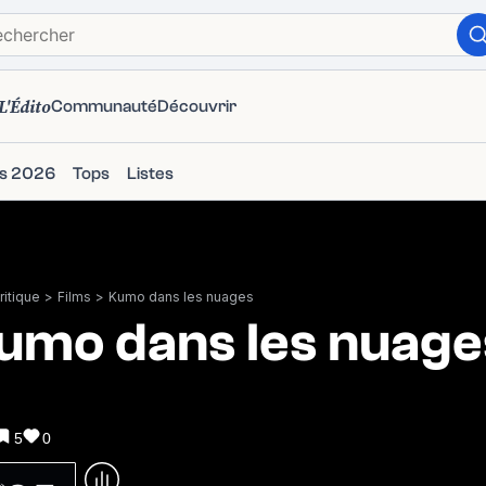
L'Édito
Communauté
Découvrir
ms 2026
Tops
Listes
itique
>
Films
>
Kumo dans les nuages
umo dans les nuage
5
0