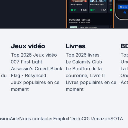
Jeux vidéo
Livres
B
Top 2026 Jeux vidéo
Top 2026 livres
To
007 First Light
Le Calamity Club
Une
Assassin's Creed: Black
Le Bouffon de la
La 
 du
Flag - Resynced
couronne, Livre II
One
Jeux populaires en ce
Livres populaires en ce
Act
moment
moment
nsion
Aide
Nous contacter
Emploi
L'édito
CGU
Amazon
SOTA