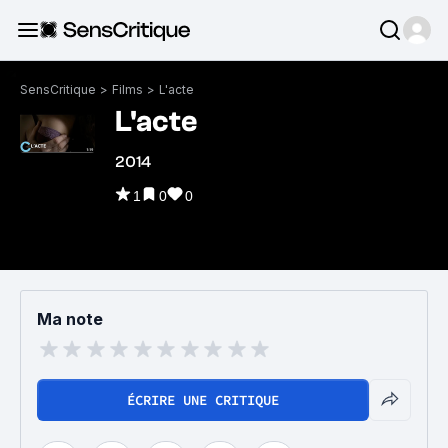
SensCritique
>
Films
>
L'acte
L'acte
2014
1
0
0
Ma note
ÉCRIRE UNE CRITIQUE