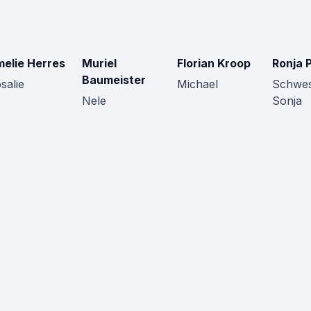
elie Herres
Muriel
Florian Kroop
Ronja 
Baumeister
salie
Michael
Schwes
Nele
Sonja