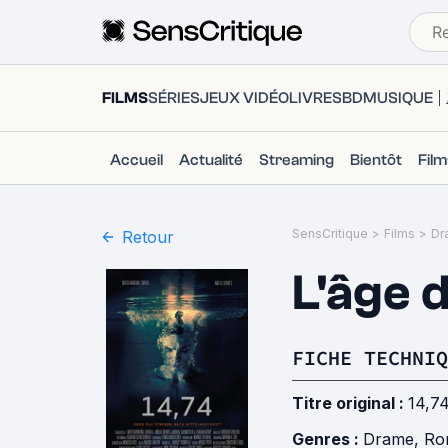
FILMS
SÉRIES
JEUX VIDÉO
LIVRES
BD
MUSIQUE
Accueil
Actualité
Streaming
Bientôt
Fil
SensCritique
>
Films
>
Dr
Retour
L'âge 
FICHE TECHNIQ
Titre original :
14,74
Genres :
Drame
,
Ro