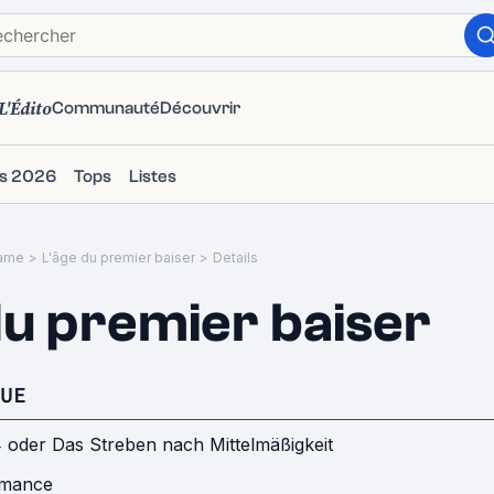
L'Édito
Communauté
Découvrir
ms 2026
Tops
Listes
ame
>
L'âge du premier baiser
>
Details
du premier baiser
UE
 oder Das Streben nach Mittelmäßigkeit
mance