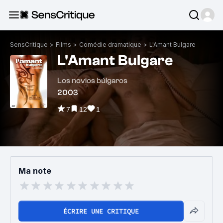
SensCritique
>
Films
>
Comédie dramatique
>
L'Amant Bulgare
L'Amant Bulgare
Los novios búlgaros
2003
7
12
1
Ma note
ÉCRIRE UNE CRITIQUE