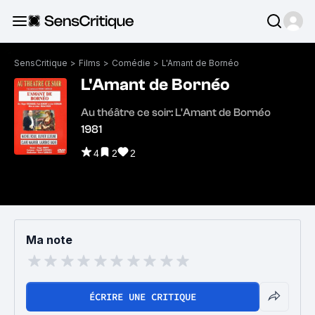
SensCritique
>
Films
>
Comédie
>
L'Amant de Bornéo
L'Amant de Bornéo
Au théâtre ce soir: L'Amant de Bornéo
1981
4
2
2
Ma note
ÉCRIRE UNE CRITIQUE