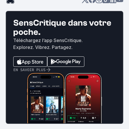
SensCritique dans votre
poche.
Téléchargez l’app SensCritique.
Explorez. Vibrez. Partagez.
EN SAVOIR PLUS