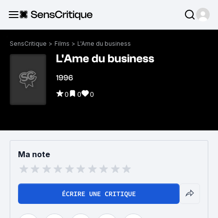
SensCritique
>
Films
>
L'Ame du business
L'Ame du business
1996
0
0
0
Ma note
ÉCRIRE UNE CRITIQUE