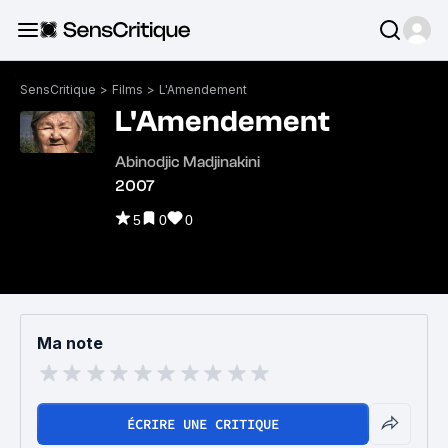
SensCritique
>
Films
>
L'Amendement
L'Amendement
Abinodjic Madjinakini
2007
5
0
0
Ma note
ÉCRIRE UNE CRITIQUE