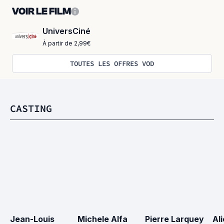
VOIR LE FILM
UniversCiné
À partir de 2,99€
TOUTES LES OFFRES VOD
CASTING
Jean-Louis 
Michele Alfa
Pierre Larquey
Al