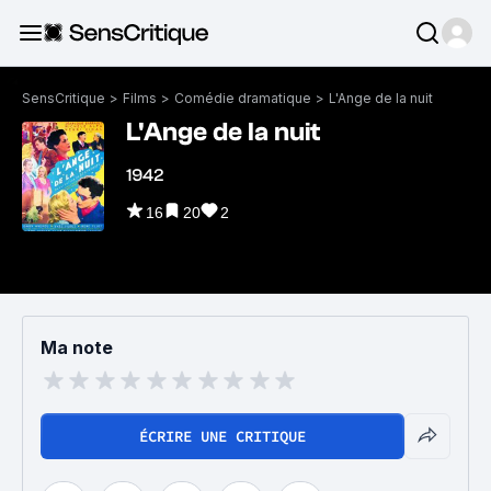
SensCritique
>
Films
>
Comédie dramatique
>
L'Ange de la nuit
L'Ange de la nuit
1942
16
20
2
Ma note
ÉCRIRE UNE CRITIQUE