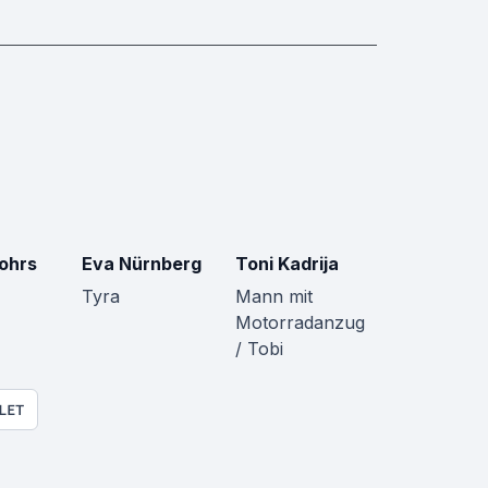
Kohrs
Eva Nürnberg
Toni Kadrija
Tyra
Mann mit
Motorradanzug
/ Tobi
LET