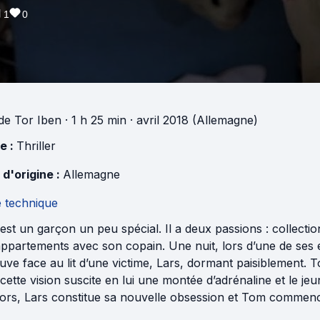
1
0
de
Tor Iben
· 1 h 25 min
· avril 2018 (Allemagne)
e :
Thriller
 d'origine :
Allemagne
e technique
st un garçon un peu spécial. Il a deux passions : collect
appartements avec son copain. Une nuit, lors d’une de ses
uve face au lit d’une victime, Lars, dormant paisiblement. 
cette vision suscite en lui une montée d’adrénaline et le j
ors, Lars constitue sa nouvelle obsession et Tom commence 