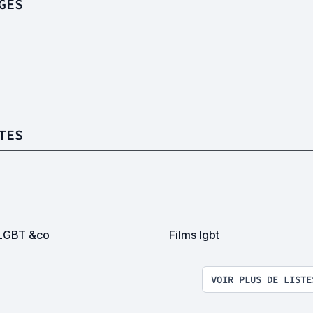
GES
TES
LGBT &co
Films lgbt
VOIR PLUS DE LISTE