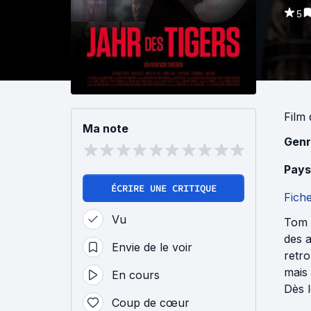
5
Film
Ma note
Genr
Pays
ÉCRIRE UNE CRITIQUE
Fich
Vu
Tom e
des 
Envie de le voir
retro
mais 
En cours
Dès l
Coup de cœur