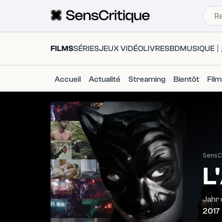
FILMS
SÉRIES
JEUX VIDÉO
LIVRES
BD
MUSIQUE
Accueil
Actualité
Streaming
Bientôt
Fil
SensCr
L
Jahr 
2017