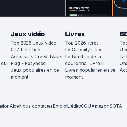
Jeux vidéo
Livres
B
Top 2026 Jeux vidéo
Top 2026 livres
To
007 First Light
Le Calamity Club
Une
Assassin's Creed: Black
Le Bouffon de la
La 
 du
Flag - Resynced
couronne, Livre II
One
Jeux populaires en ce
Livres populaires en ce
Act
moment
moment
nsion
Aide
Nous contacter
Emploi
L'édito
CGU
Amazon
SOTA