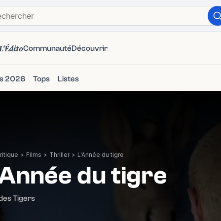
L'Édito
Communauté
Découvrir
ms 2026
Tops
Listes
itique
>
Films
>
Thriller
>
L'Année du tigre
'Année du tigre
des Tigers