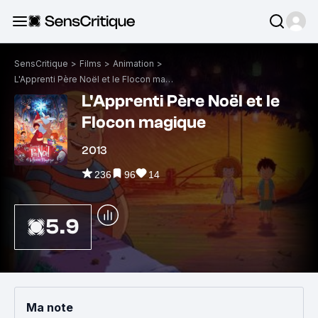
SensCritique
>
Films
>
Animation
>
L'Apprenti Père Noël et le Flocon magique
L'Apprenti Père Noël et le
Flocon magique
2013
236
96
14
5.9
Ma note