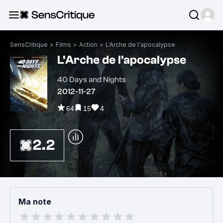
SensCritique
>
Films
>
Action
>
L'Arche de l'apocalypse
L'Arche de l'apocalypse
40 Days and Nights
2012-11-27
64
15
4
2.2
Ma note