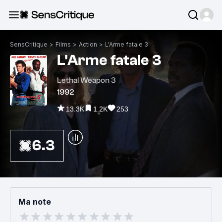
SensCritique
>
Films
>
Action
>
L'Arme fatale 3
L'Arme fatale 3
Lethal Weapon 3
1992
13.3K
1.2K
253
6.3
Ma note