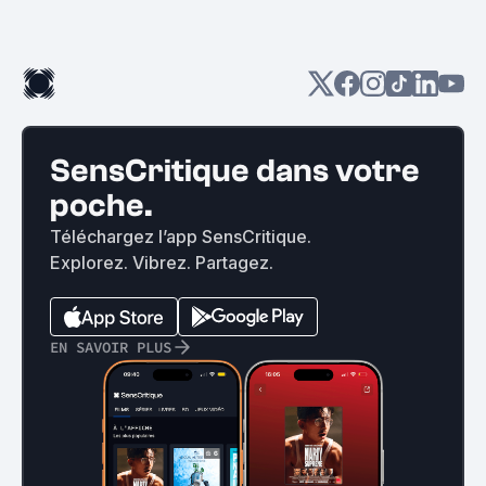
SensCritique dans votre
poche.
Téléchargez l’app SensCritique.
Explorez. Vibrez. Partagez.
EN SAVOIR PLUS