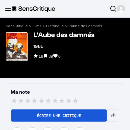
SensCritique
>
Films
>
Historique
>
L'Aube des damnés
L'Aube des damnés
1965
18
39
0
Ma note
ÉCRIRE UNE CRITIQUE