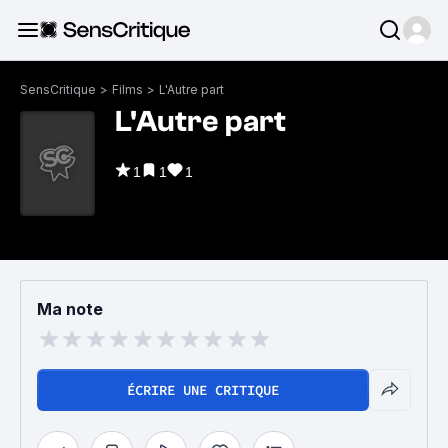
SensCritique
>
Films
>
L'Autre part
L'Autre part
1
1
1
Ma note
ÉCRIRE UNE CRITIQUE