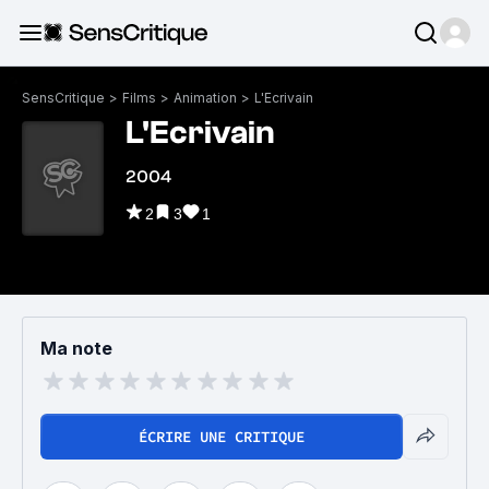
SensCritique
>
Films
>
Animation
>
L'Ecrivain
L'Ecrivain
2004
2
3
1
Ma note
ÉCRIRE UNE CRITIQUE