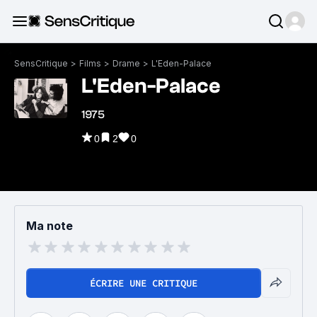
SensCritique
>
Films
>
Drame
>
L'Eden-Palace
L'Eden-Palace
1975
0
2
0
Ma note
ÉCRIRE UNE CRITIQUE