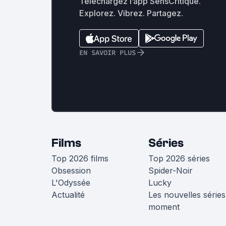
Téléchargez l’app SensCritique.
Explorez. Vibrez. Partagez.
EN SAVOIR PLUS
Films
Séries
Top 2026 films
Top 2026 séries
Obsession
Spider-Noir
L'Odyssée
Lucky
Actualité
Les nouvelles séries
moment