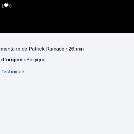
1
0
mentaire
de
Patrick Ramade
· 26 min
 d'origine :
Belgique
e technique