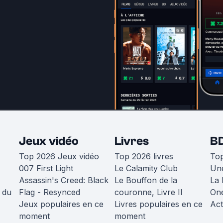
Jeux vidéo
Livres
B
Top 2026 Jeux vidéo
Top 2026 livres
To
007 First Light
Le Calamity Club
Une
Assassin's Creed: Black
Le Bouffon de la
La 
 du
Flag - Resynced
couronne, Livre II
One
Jeux populaires en ce
Livres populaires en ce
Act
moment
moment