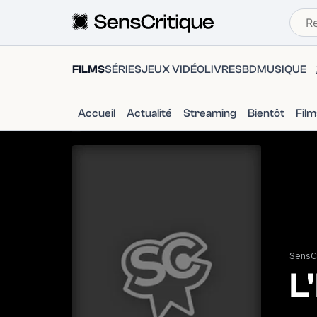
FILMS
SÉRIES
JEUX VIDÉO
LIVRES
BD
MUSIQUE
Accueil
Actualité
Streaming
Bientôt
Fil
SensCr
L