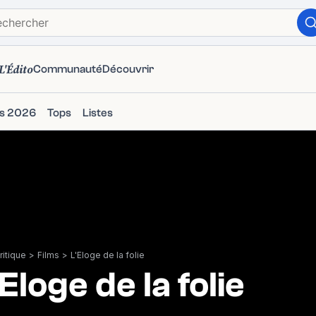
L'Édito
Communauté
Découvrir
ms 2026
Tops
Listes
itique
>
Films
>
L'Eloge de la folie
'Eloge de la folie