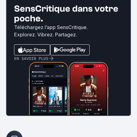
SensCritique dans votre
poche.
Téléchargez l’app SensCritique.
Explorez. Vibrez. Partagez.
EN SAVOIR PLUS