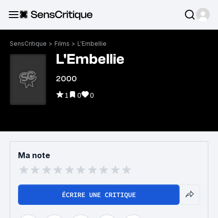
SensCritique
>
Films
>
L'Embellie
L'Embellie
2000
1
0
0
Ma note
ÉCRIRE UNE CRITIQUE