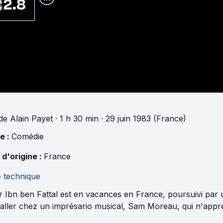
2.8
de
Alain Payet
· 1 h 30 min
· 29 juin 1983 (France)
e :
Comédie
 d'origine :
France
e technique
r Ibn ben Fattal est en vacances en France, poursuivi par un
taller chez un imprésario musical, Sam Moreau, qui n'appr