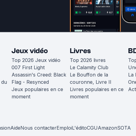
Jeux vidéo
Livres
B
Top 2026 Jeux vidéo
Top 2026 livres
To
007 First Light
Le Calamity Club
Une
Assassin's Creed: Black
Le Bouffon de la
La 
 du
Flag - Resynced
couronne, Livre II
One
Jeux populaires en ce
Livres populaires en ce
Act
moment
moment
nsion
Aide
Nous contacter
Emploi
L'édito
CGU
Amazon
SOTA