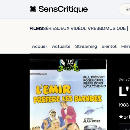
FILMS
SÉRIES
JEUX VIDÉO
LIVRES
BD
MUSIQUE
Accueil
Actualité
Streaming
Bientôt
Fil
SensCr
L
1983
24