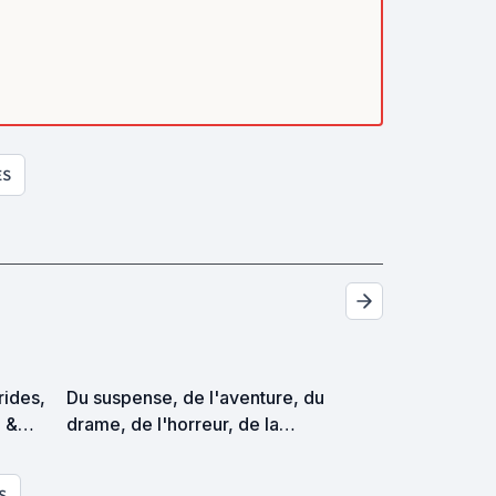
ES
trides,
Du suspense, de l'aventure, du
p &
drame, de l'horreur, de la
es
comédie....oui, et pourquoi pas
un peu voire beaucoup de
S