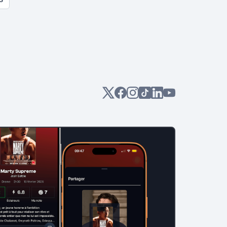
cuisse tant qu'à faire?!
Bienvenue aux petits cochons
et aux petites cochonnes!