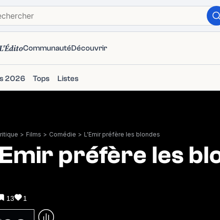
L'Édito
Communauté
Découvrir
ms 2026
Tops
Listes
itique
>
Films
>
Comédie
>
L'Emir préfère les blondes
'Emir préfère les b
13
1