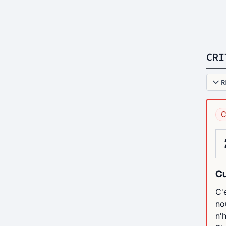
CRI
R
C
C
C'
no
n'