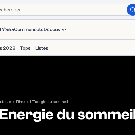
L'Édito
Communauté
Découvrir
ms 2026
Tops
Listes
itique
>
Films
>
L'Energie du sommeil
'Energie du sommei