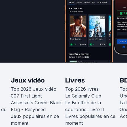
Jeux vidéo
Livres
B
Top 2026 Jeux vidéo
Top 2026 livres
To
007 First Light
Le Calamity Club
Une
Assassin's Creed: Black
Le Bouffon de la
La 
 du
Flag - Resynced
couronne, Livre II
One
Jeux populaires en ce
Livres populaires en ce
Act
moment
moment