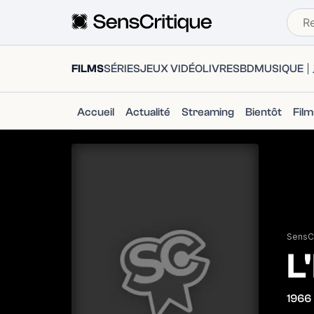
FILMS
SÉRIES
JEUX VIDÉO
LIVRES
BD
MUSIQUE
Accueil
Actualité
Streaming
Bientôt
Fil
SensCr
L
1966