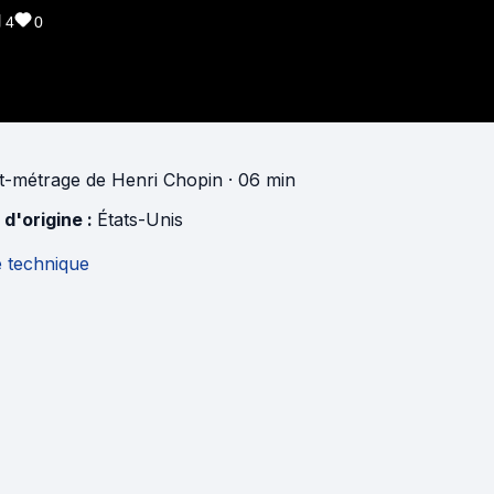
4
0
t-métrage
de
Henri Chopin
· 06 min
 d'origine :
États-Unis
e technique