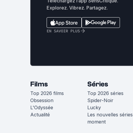
Téléchargez l’app SensCritique.
Explorez. Vibrez. Partagez.
EN SAVOIR PLUS
Films
Séries
Top 2026 films
Top 2026 séries
Obsession
Spider-Noir
L'Odyssée
Lucky
Actualité
Les nouvelles séries
moment