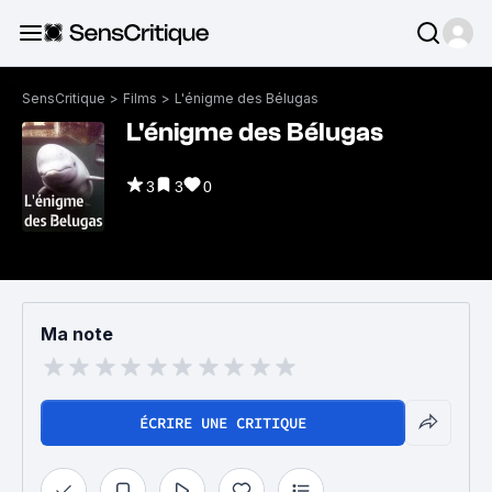
SensCritique
>
Films
>
L'énigme des Bélugas
L'énigme des Bélugas
3
3
0
Ma note
ÉCRIRE UNE CRITIQUE