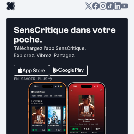
SensCritique dans votre
poche.
Téléchargez l’app SensCritique.
Explorez. Vibrez. Partagez.
EN SAVOIR PLUS