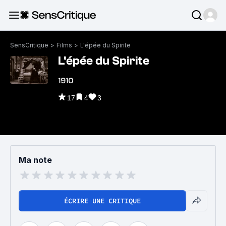
SensCritique
>
Films
>
L'épée du Spirite
L'épée du Spirite
1910
17
4
3
Ma note
ÉCRIRE UNE CRITIQUE