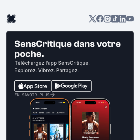
SensCritique dans votre
poche.
Téléchargez l’app SensCritique.
Explorez. Vibrez. Partagez.
EN SAVOIR PLUS