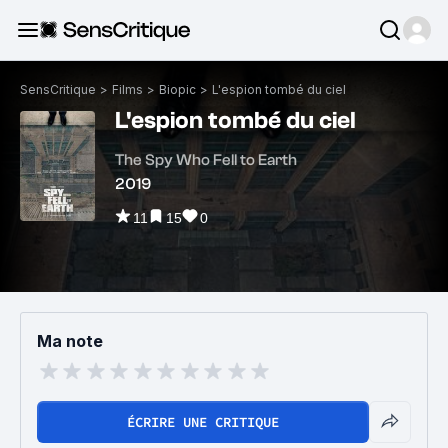
SensCritique
>
Films
>
Biopic
>
L'espion tombé du ciel
L'espion tombé du ciel
The Spy Who Fell to Earth
2019
11
15
0
Ma note
ÉCRIRE UNE CRITIQUE