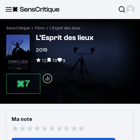
SensCritique
>
Films
>
L'Esprit des lieux
L'Esprit des lieux
2019
72
70
9
7
Ma note