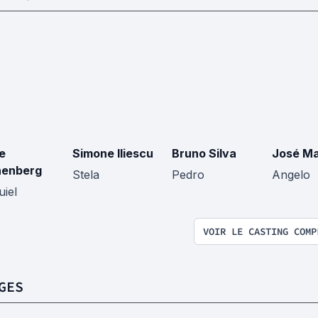
pe
Simone Iliescu
Bruno Silva
José Ma
nenberg
Stela
Pedro
Angelo
uiel
VOIR LE CASTING COMP
GES