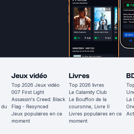
Jeux vidéo
Livres
B
Top 2026 Jeux vidéo
Top 2026 livres
To
007 First Light
Le Calamity Club
Une
Assassin's Creed: Black
Le Bouffon de la
La 
 du
Flag - Resynced
couronne, Livre II
One
Jeux populaires en ce
Livres populaires en ce
Act
moment
moment