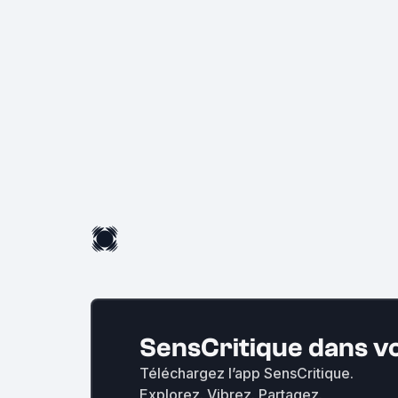
SensCritique dans v
Téléchargez l’app SensCritique.
Explorez. Vibrez. Partagez.