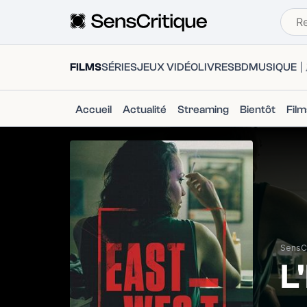
FILMS
SÉRIES
JEUX VIDÉO
LIVRES
BD
MUSIQUE
Accueil
Actualité
Streaming
Bientôt
Fil
SensCr
L