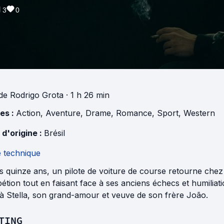
3
0
de
Rodrigo Grota
· 1 h 26 min
es :
Action
,
Aventure
,
Drame
,
Romance
,
Sport
,
Western
 d'origine :
Brésil
e technique
 quinze ans, un pilote de voiture de course retourne chez l
tion tout en faisant face à ses anciens échecs et humiliation
 à Stella, son grand-amour et veuve de son frère João.
TING