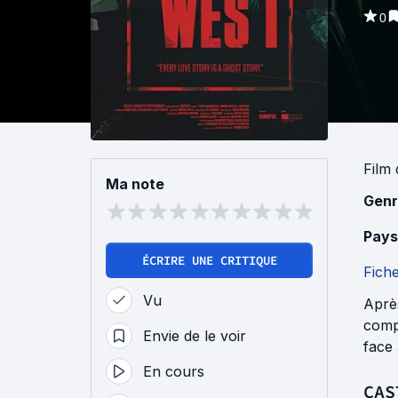
0
Film
Ma note
Genr
Pays
ÉCRIRE UNE CRITIQUE
Fich
Vu
Après
compé
Envie de le voir
face
En cours
CAS