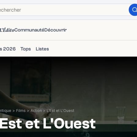
L'Édito
Communauté
Découvrir
ms 2026
Tops
Listes
itique
>
Films
>
Action
>
L'Est et L'Ouest
'Est et L'Ouest