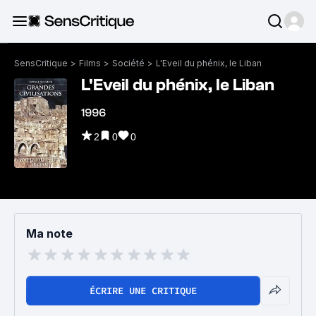
SensCritique
>
Films
>
Société
>
L'Eveil du phénix, le Liban
L'Eveil du phénix, le Liban
1996
2
0
0
Ma note
ÉCRIRE UNE CRITIQUE