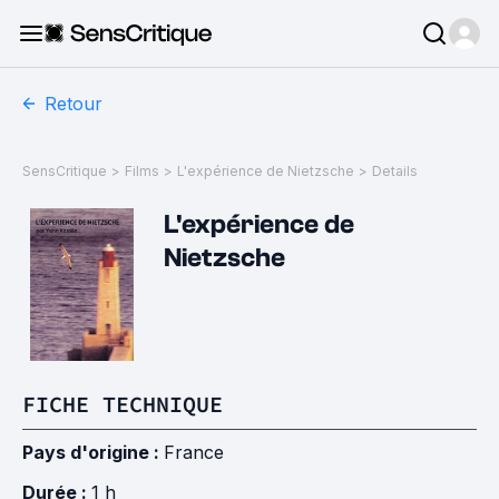
Retour
SensCritique
>
Films
>
L'expérience de Nietzsche
>
Details
L'expérience de
Nietzsche
FICHE TECHNIQUE
Pays d'origine :
France
Durée :
1 h